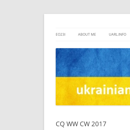
us7ign
US7IGN
EO23I
ABOUT ME
UARL.INFO
CQ WW CW 2017