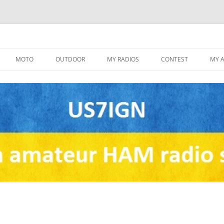
Skip
to
MOTO
OUTDOOR
MY RADIOS
CONTEST
MY 
content