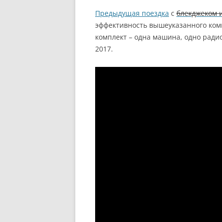
Предыдущая поездка
с
блекджеком 
эффективность вышеуказанного ком
комплект – одна машина, одно ради
2017.