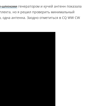
и шлюхами
генератором и кучей антенн показала
плекта, но я решил проверить минимальный
о, одна антенна. Заодно отметиться в CQ WW CW